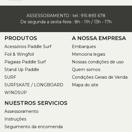
ASSESSORAMENTO : tel.:
915 893 678
De segunda a sexta-feira : 8h - 11h / 13h - 17h
PRODUTOS
A NOSSA EMPRESA
Acessórios Paddle Surf
Embarques
Foil & Wingfoil
Menciona legais
Pagaias Paddle Surf
Nossas condições de uso
Stand Up Paddle
Quem somos
SURF
Condições Gerais de Venda
SURFSKATE / LONGBOARD
Mapa do site
WINDSUP
NUESTROS SERVICIOS
Assessoramento
Instruções
Seguimento da encomenda