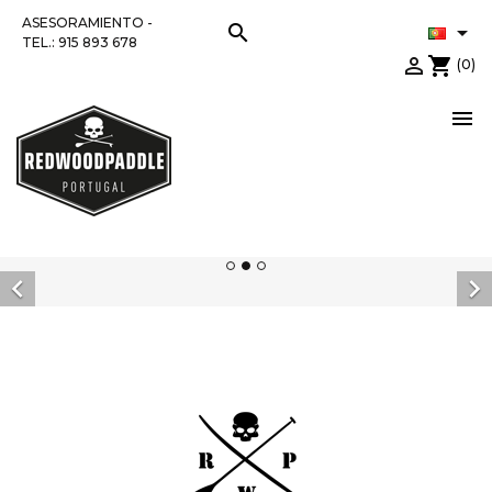
ASESORAMIENTO -
search

TEL.: 915 893 678

shopping_cart
(0)


