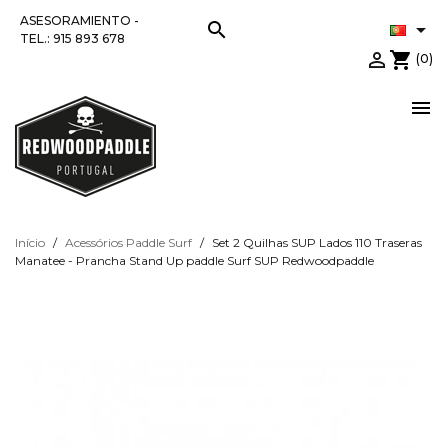
ASESORAMIENTO -
search

TEL.: 915 893 678

shopping_cart
(0)

Início
Acessórios Paddle Surf
Set 2 Quilhas SUP Lados 110 Traseras
Manatee - Prancha Stand Up paddle Surf SUP Redwoodpaddle