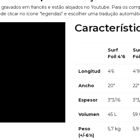
o gravados em francês e estão alojados no Youtube. Para os com
de clicar no ícone "legendas" e escolher uma tradução automáti
Característi
Surf
Su
Foil 4′6
Foi
Longitud
4′6
4'9
Ancho
20″
22″
Espesor
3″3/16
3″3
Volumen
45 L
59 
Peso
5,7 kg
5,9
(+/-6%)