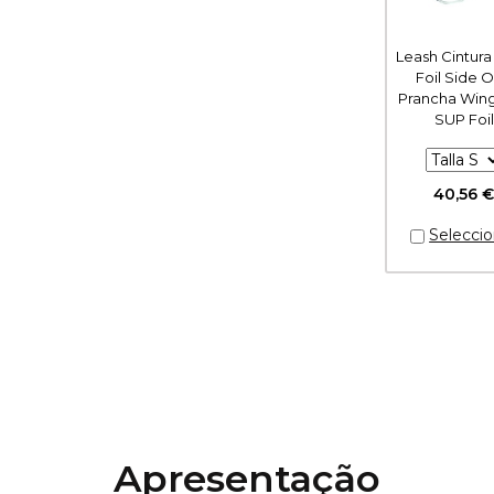
Leash Cintur
Foil Side O
Prancha Wing
SUP Foil
40,56 
Apresentação