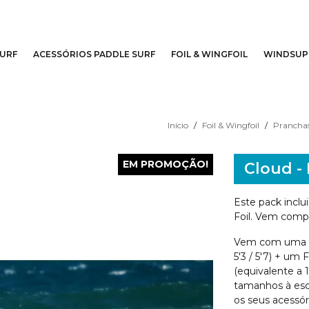
SURF
ACESSÓRIOS PADDLE SURF
FOIL & WINGFOIL
WINDSUP
Início
Foil & Wingfoil
Pranchas
EM PROMOÇÃO!
Cloud -
Este pack inclui
Foil. Vem compl
Vem com uma pra
5'3 / 5'7) + u
(equivalente a 
tamanhos à esc
os seus acessóri