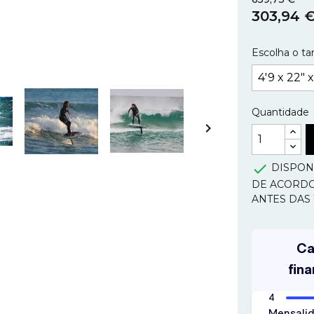
303,94 
Escolha o ta
Quantidade


DISPONI
DE ACORDO
ANTES DAS