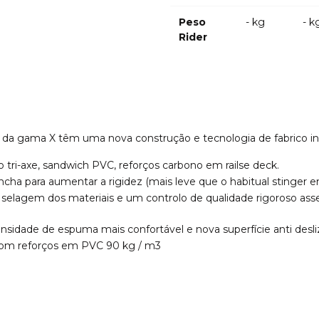
Peso
- kg
- k
Rider
 da gama X têm uma nova construção e tecnologia de fabrico in
dro tri-axe, sandwich PVC, reforços carbono em railse deck.
ncha para aumentar a rigidez (mais leve que o habitual stinger 
lagem dos materiais e um controlo de qualidade rigoroso asseg
nsidade de espuma mais confortável e nova superfície anti desli
 com reforços em PVC 90 kg / m3