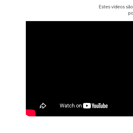
Estes vídeos sã
po