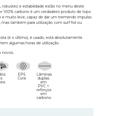
robustez e estabilidade estão no menu deste
lyer 100% carbono é um verdadeiro produto de topo
do e muito leve, capaz de dar um tremendo impulso
l, mas também para utilização com surf foil ou
esta (é o último), é usado, está absolutamente
tem algumas horas de utilização.
o novos.
dos
EPS
Lâminas
os
Core
duplas
veis
em
PVC +
reforços
em
carbono