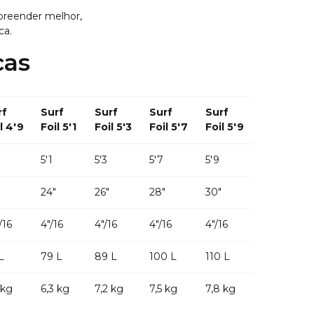
preender melhor,
ca.
cas
rf
Surf
Surf
Surf
Surf
l 4′9
Foil 5′1
Foil 5′3
Foil 5'7
Foil 5'9
5′1
5′3
5′7
5′9
24″
26″
28″
30″
/16
4″/16
4″/16
4″/16
4″/16
L
79 L
89 L
100 L
110 L
 kg
6,3 kg
7,2 kg
7,5 kg
7,8 kg