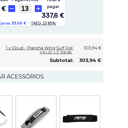
1 x Cloud - Prancha Wing Surf Foil:
303,94 €
4'9 x 22" x 3" 3/16 59L
Subtotal:
303,94 €
AR ACESSÓRIOS