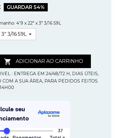
€
GUARDAR 54%
manho: 4'9 x 22" x 3" 3/16 59L

ADICIONAR AO CARRINHO
VEL : ENTREGA EM 24/48/72 H, DIAS ÚTEIS,
 COM A SUA ÁREA, PARA PEDIDOS FEITOS
 14H00