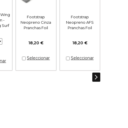
a Wing
Footstrap
Footstrap
Parafuso Fo
n -
Neopreno Cinza
Neopreno AFS
aço inoxidá
 Surf
Pranchas Foil
Pranchas Foil
1,93 
18,20 €
18,20 €
€