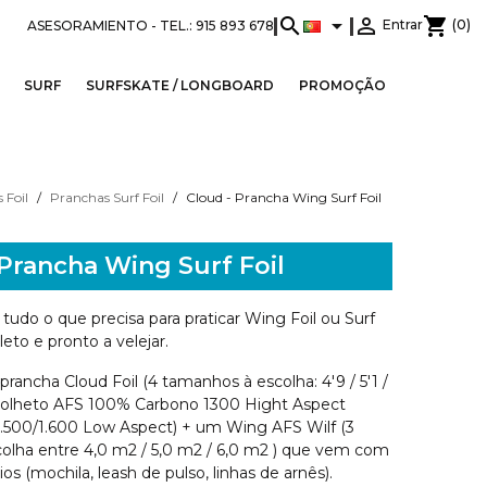
search


shopping_cart
Entrar
(0)
ASESORAMIENTO -
TEL.: 915 893 678
SURF
SURFSKATE / LONGBOARD
PROMOÇÃO
 Foil
Pranchas Surf Foil
Cloud - Prancha Wing Surf Foil
 Prancha Wing Surf Foil
 tudo o que precisa para praticar Wing Foil ou Surf
eto e pronto a velejar.
ncha Cloud Foil (4 tamanhos à escolha: 4'9 / 5'1 /
m Folheto AFS 100% Carbono 1300 Hight Aspect
1.500/1.600 Low Aspect) + um Wing AFS Wilf (3
olha entre 4,0 m2 / 5,0 m2 / 6,0 m2 ) que vem com
os (mochila, leash de pulso, linhas de arnês).