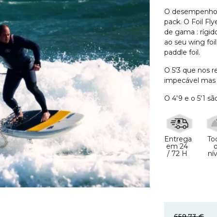
O desempenho, 
pack. O Foil F
de gama : rígi
ao seu wing foi
paddle foil.
O 5'3 que nos r
impecável mas 
O 4'9 e o 5'1 sã
Entrega
To
em 24
/ 72 H
ní
659,73 €