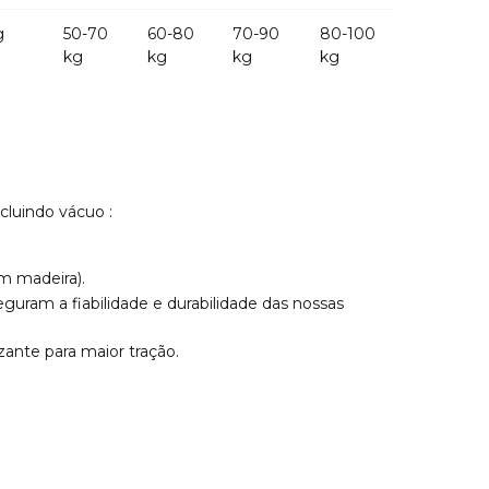
g
50-70
60-80
70-90
80-100
kg
kg
kg
kg
cluindo vácuo :
em madeira).
uram a fiabilidade e durabilidade das nossas
zante para maior tração.