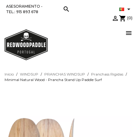
ASESORAMIENTO -
search

TEL.: 915 893 678

shopping_cart
(0)

Início
WINDSUP
PRANCHAS WINDSUP
Pranchass Rigidas
Minimal Natural Wood - Prancha Stand Up Paddle Surf