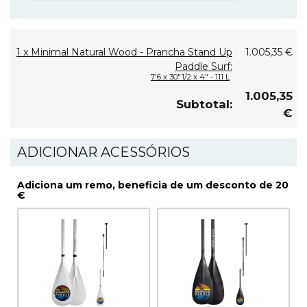
1 x Minimal Natural Wood - Prancha Stand Up
1.005,35 €
Paddle Surf:
7′6 x 30″1/2 x 4″ - 111 L
1.005,35
Subtotal:
€
ADICIONAR ACESSÓRIOS
Adiciona um remo, beneficia de um desconto de 20
€