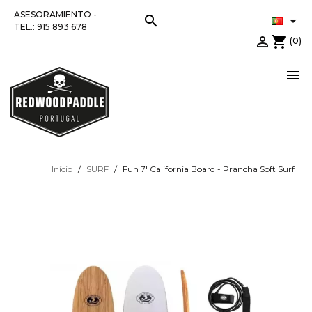
ASESORAMIENTO -
search

TEL.: 915 893 678

shopping_cart
(0)

Início
SURF
Fun 7' California Board - Prancha Soft Surf