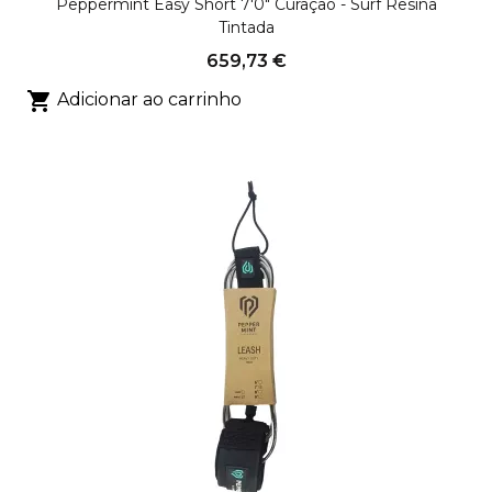
Peppermint Easy Short 7'0" Curaçao - Surf Resina
Tintada
659,73 €

Adicionar ao carrinho