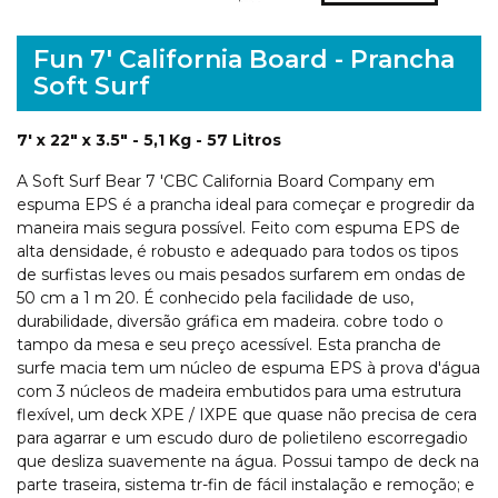
Fun 7' California Board - Prancha
Soft Surf
7' x 22" x 3.5"
- 5,1 Kg - 57 Litros
A Soft Surf Bear 7 'CBC California Board Company em
espuma EPS é a prancha ideal para começar e progredir da
maneira mais segura possível. Feito com espuma EPS de
alta densidade, é robusto e adequado para todos os tipos
de surfistas leves ou mais pesados ​​surfarem em ondas de
50 cm a 1 m 20. É conhecido pela facilidade de uso,
durabilidade, diversão gráfica em madeira. cobre todo o
tampo da mesa e seu preço acessível. Esta prancha de
surfe macia tem um núcleo de espuma EPS à prova d'água
com 3 núcleos de madeira embutidos para uma estrutura
flexível, um deck XPE / IXPE que quase não precisa de cera
para agarrar e um escudo duro de polietileno escorregadio
que desliza suavemente na água. Possui tampo de deck na
parte traseira, sistema tr-fin de fácil instalação e remoção; e