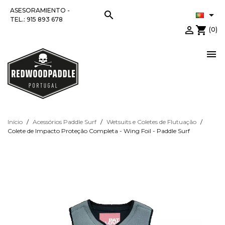
ASESORAMIENTO -
search

TEL.: 915 893 678

shopping_cart
(0)

Início
Acessórios Paddle Surf
Wetsuits e Coletes de Flutuação
Colete de Impacto Proteção Completa - Wing Foil - Paddle Surf